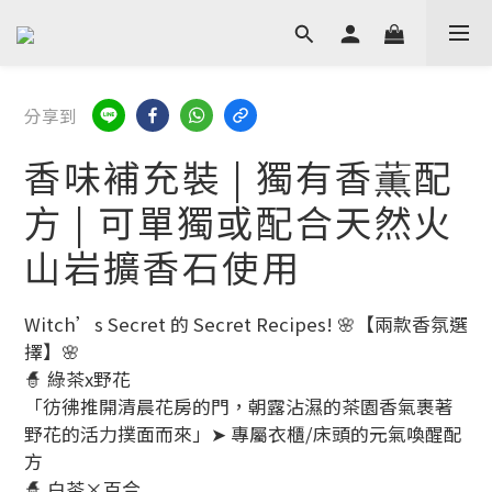
分享到
香味補充裝 | 獨有香薫配
方 | 可單獨或配合天然火
山岩擴香石使用
Witch’s Secret 的 Secret Recipes! 🌸【兩款香氛選
擇】🌸
🧙 綠茶x野花
「彷彿推開清晨花房的門，朝露沾濕的茶園香氣裹著
野花的活力撲面而來」➤ 專屬衣櫃/床頭的元氣喚醒配
方
🧙 白茶×百合