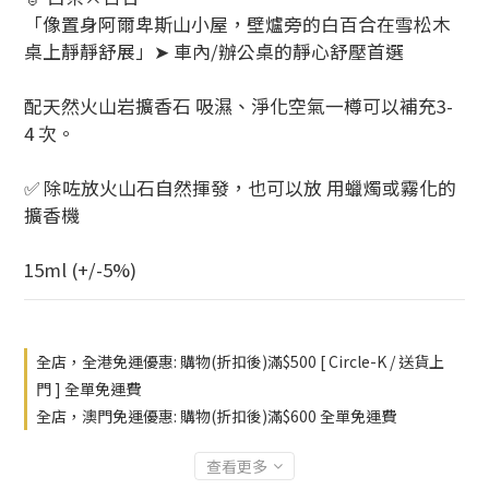
「像置身阿爾卑斯山小屋，壁爐旁的白百合在雪松木
桌上靜靜舒展」➤ 車內/辦公桌的靜心舒壓首選
配天然火山岩擴香石 吸濕、淨化空氣一樽可以補充3-
4 次。
✅ 除咗放火山石自然揮發，也可以放 用蠟燭或霧化的
擴香機
15ml (+/-5%)
全店，全港免運優惠: 購物(折扣後)滿$500 [ Circle-K / 送貨上
門 ] 全單免運費
全店，澳門免運優惠: 購物(折扣後)滿$600 全單免運費
查看更多