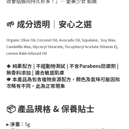
效會貼服同持久好多！」— 愛美少女 凱晴
🌱 成分透明｜安心之選
Organic Olive Oil, Coconut Oil, Avocado Oil, Squalane, Soy Wax,
Candelilla Wax, Glyceryl Stearate, Tocopheryl Acetate (Vitamin E),
Lemon Balm Infused Oil
🍀
純素配方 | 不經動物測試 | 不含
Parabens
防腐劑 |
無香料添加 | 適合敏感肌膚
🍁 本產品為包含植物來源配方，
顏色及
氣味
可能因批
次略有不同，此為正常現象
📦 產品規格 & 保養貼士
▸ 淨重：
5g