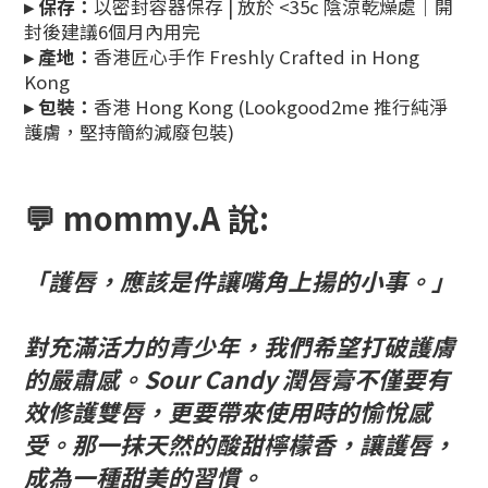
▸ 保存：
以密封容器保存 | 放於 <35c 陰涼乾燥處｜開
封後建議6個月內用完
▸ 產地：
香港匠心手作 Freshly Crafted in Hong
Kong
▸ 包裝：
香港 Hong Kong (Lookgood2me 推行純淨
護膚，堅持簡約減廢包裝)
💬
mommy.A 說:
「護唇，應該是件讓嘴角上揚的小事。」
對充滿活力的青少年
，
我們希望打破護膚
的嚴肅感。Sour Candy 潤唇膏不僅要有
效修護雙唇，更要帶來使用時的愉悅感
受。那一抹天然的酸甜檸檬香，
讓護唇，
成為一種甜美的習慣。