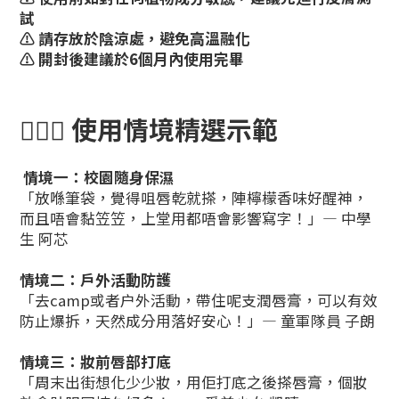
試
⚠️ 請存放於陰涼處，避免高溫融化
⚠️ 開封後建議於6個月內使用完畢
💁🏻‍♀️ 使用情境精選示範
情境一：校園隨身保濕
「放喺筆袋，覺得咀唇乾就搽，陣檸檬香味好醒神，
而且唔會黏笠笠，上堂用都唔會影響寫字！」— 中學
生 阿芯
情境二：戶外活動防護
「去camp或者户外活動，帶住呢支潤唇膏，可以有效
防止爆拆，天然成分用落好安心！」— 童軍隊員 子朗
情境三：妝前唇部打底
「周末出街想化少少妝，用佢打底之後搽唇膏，個妝