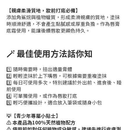
【親膚柔滑質地，妝前打底必備】
添加角鯊烷與植物蠟質，形成柔滑親膚的質地，塗抹
時順滑舒適，不會產生黏膩感或厚重負擔。作為唇膏
底霜使用，能讓後續唇妝更顯色持久。
🪄 最佳使用方法話你知
1️⃣ 隨時需要時，扭出適量膏體
2️⃣ 輕輕塗抹於上下嘴唇，可根據需要重複塗抹
3️⃣ 每日可使用多次，特別建議於外出前、進食後、睡
前使用
4️⃣ 可單獨使用，或作為唇妝打底
5️⃣ 輕巧便攜設計，適合放入筆袋或隨身小包
💡
【
青少年專屬小貼士
】
⚠️ 本產品為100%天然植物配方
⚠️ 使用前如對任何植物成分敏感，建議先進行皮膚測