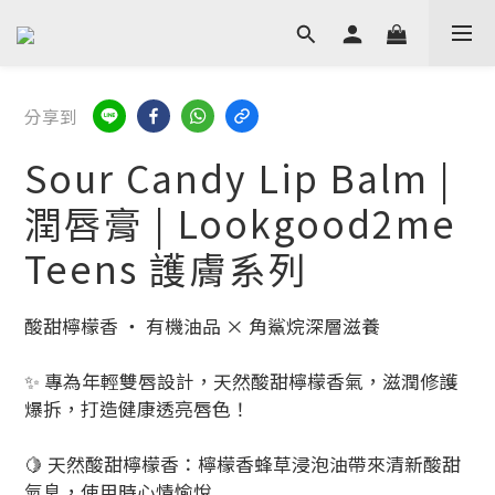
分享到
Sour Candy Lip Balm |
潤唇膏 | Lookgood2me
Teens 護膚系列
酸甜檸檬香 ‧ 有機油品 × 角鯊烷深層滋養
✨ 專為年輕雙唇設計，天然酸甜檸檬香氣，滋潤修護
爆拆，打造健康透亮唇色！
🍋 天然酸甜檸檬香：檸檬香蜂草浸泡油帶來清新酸甜
氣息，使用時心情愉悅