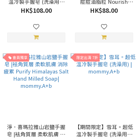
溫冷製手握皂 (洗澡用) |
痘痘油脂粒 Nourish
mommy.A+b
Hand Milled Rose Facial
HK$108.00
HK$88.00
Soap| mommy.A+b
會員獨享
限定出清 7折
淨．喜瑪拉雅山岩鹽手握
【期間限定】雪耳。超低
皂 |袪角質層 柔軟肌膚 消
溫冷製手握皂 (洗澡用) |